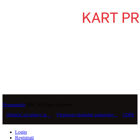
Promomedia
2026. All Rights Reserved.
Odstúpiť od zmluvy tu
|
Všeobecné obchodné podmienky
|
GDPR
Login
Registrati