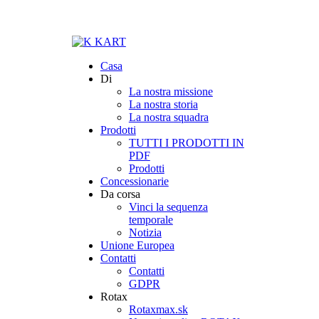
Casa
Di
La nostra missione
La nostra storia
La nostra squadra
Prodotti
TUTTI I PRODOTTI IN
PDF
Prodotti
Concessionarie
Da corsa
Vinci la sequenza
temporale
Notizia
Unione Europea
Contatti
Contatti
GDPR
Rotax
Rotaxmax.sk