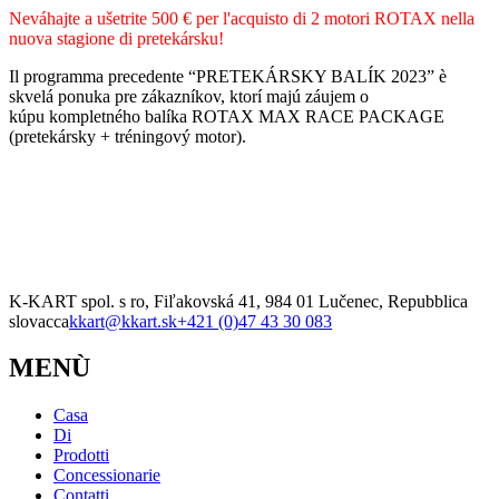
Neváhajte a ušetrite 500 € per l'acquisto di 2 motori ROTAX nella
nuova stagione di pretekársku!
Il programma precedente “PRETEKÁRSKY BALÍK 2023” è
skvelá ponuka pre zákazníkov, ktorí majú záujem o
kúpu kompletného balíka ROTAX MAX RACE PACKAGE
(pretekársky + tréningový motor).
K-KART spol. s ro, Fiľakovská 41, 984 01 Lučenec, Repubblica
slovacca
kkart@kkart.sk
+421 (0)47 43 30 083
MENÙ
Casa
Di
Prodotti
Concessionarie
Contatti