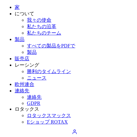
家
について
我々の使命
私たちの沿革
私たちのチーム
製品
すべての製品をPDFで
製品
販売店
レーシング
勝利のタイムライン
ニュース
欧州連合
連絡先
連絡先
GDPR
ロタックス
ロタックスマックス
Eショップ ROTAX