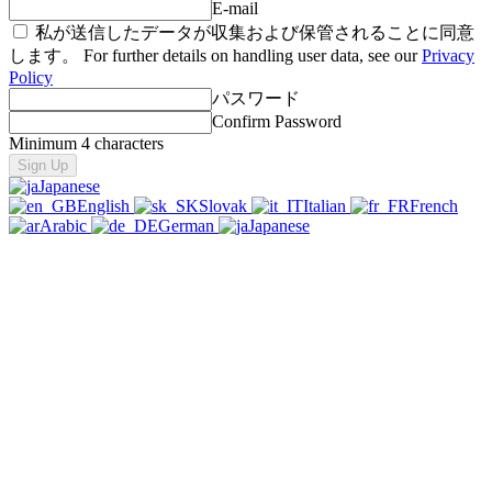
E-mail
私が送信したデータが収集および保管されることに同意
します。 For further details on handling user data, see our
Privacy
Policy
パスワード
Confirm Password
Minimum 4 characters
Japanese
English
Slovak
Italian
French
Arabic
German
Japanese