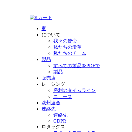
家
について
我々の使命
私たちの沿革
私たちのチーム
製品
すべての製品をPDFで
製品
販売店
レーシング
勝利のタイムライン
ニュース
欧州連合
連絡先
連絡先
GDPR
ロタックス